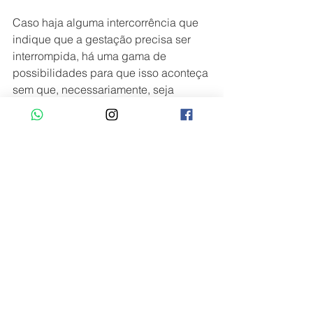
Caso haja alguma intercorrência que 
indique que a gestação precisa ser 
interrompida, há uma gama de 
possibilidades para que isso aconteça 
sem que, necessariamente, seja 
realizada uma cesárea. Mas isso é 
pauta pra um outro post ;)
Parto
DPP
Parto
Ver tudo
Posts recentes