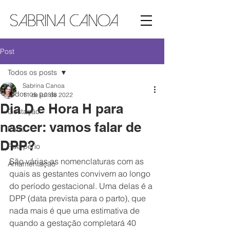
Post
Todos os posts
Sabrina Canoa
Todos os posts
11 de jul. de 2022
Dia D e Hora H para
Gestação
nascer: vamos falar de
Parto
DPP?
Puerpério
São várias as nomenclaturas com as 
Amamentação
quais as gestantes convivem ao longo 
do período gestacional. Uma delas é a 
DPP (data prevista para o parto), que 
nada mais é que uma estimativa de 
quando a gestação completará 40 